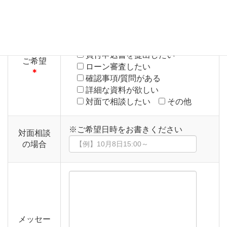
物件⑲
物件⑳
※
最下部の「メッセージ」に具体的な
ご希望をお書きください
買付申込書を提出したい
ご希望
ローン審査したい
＊
確認事項/質問がある
詳細な資料が欲しい
対面で相談したい
その他
※ご希望日時をお書きください
対面相談
の場合
メッセー