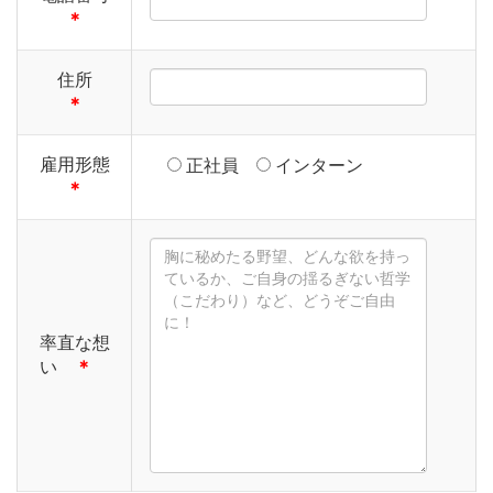
＊
住所
＊
雇用形態
正社員
インターン
＊
率直な想
い
＊