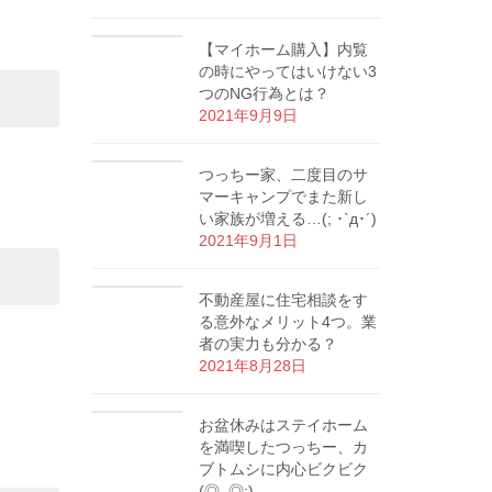
【マイホーム購入】内覧
の時にやってはいけない3
つのNG行為とは？
2021年9月9日
つっちー家、二度目のサ
マーキャンプでまた新し
い家族が増える…(; ･`д･´)
2021年9月1日
不動産屋に住宅相談をす
る意外なメリット4つ。業
者の実力も分かる？
2021年8月28日
お盆休みはステイホーム
を満喫したつっちー、カ
ブトムシに内心ビクビク
(◎_◎;)