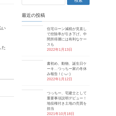
最近の投稿
払い
住宅ローン減税が見直し
で控除率が引き下げ。中
間所得層には有利なケー
スも
した
2022年1月13日
書初め、動物、誕生日ケ
ーキ…つっちー家の冬休
み報告！( ᵕᴗᵕ )
2022年1月12日
つっちー、宅建士として
重要事項説明デビュー！
地役権付き土地の売買を
担当
2021年10月18日