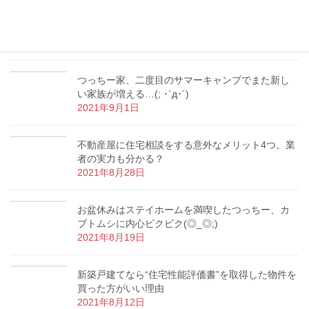
【マイホーム購入】内覧の時にやってはいけない3
つのNG行為とは？
2021年9月9日
つっちー家、二度目のサマーキャンプでまた新し
い家族が増える…(; ･`д･´)
2021年9月1日
不動産屋に住宅相談をする意外なメリット4つ。業
者の実力も分かる？
2021年8月28日
お盆休みはステイホームを満喫したつっちー、カ
ブトムシに内心ビクビク(◎_◎;)
2021年8月19日
新築戸建てなら“住宅性能評価書”を取得した物件を
買った方がいい理由
2021年8月12日