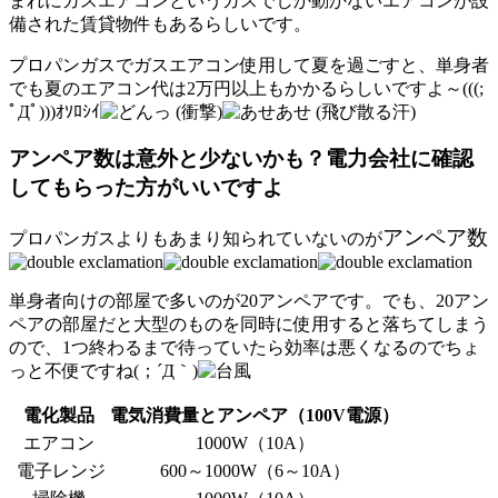
まれにガスエアコンというガスでしか動かないエアコンが設
備された賃貸物件もあるらしいです。
プロパンガスでガスエアコン使用して夏を過ごすと、単身者
でも夏のエアコン代は2万円以上もかかるらしいですよ～(((;
ﾟДﾟ)))ｵｿﾛｼｲ
アンペア数は意外と少ないかも？電力会社に確認
してもらった方がいいですよ
アンペア数
プロパンガスよりもあまり知られていないのが
単身者向けの部屋で多いのが20アンペアです。でも、20アン
ペアの部屋だと大型のものを同時に使用すると落ちてしまう
ので、1つ終わるまで待っていたら効率は悪くなるのでちょ
っと不便ですね(；´Д｀)
電化製品
電気消費量とアンペア（100V電源）
エアコン
1000W（10A）
電子レンジ
600～1000W（6～10A）