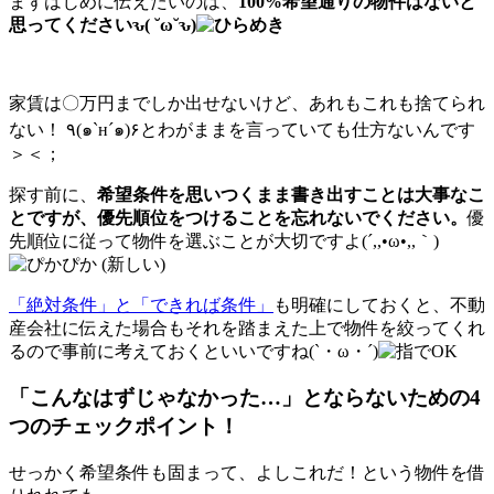
まずはじめに伝えたいのは、
100%希望通りの物件はないと
思ってくださいԅ( ˘ω˘ԅ)
家賃は〇万円までしか出せないけど、あれもこれも捨てられ
ない！ ٩(๑`н´๑)۶とわがままを言っていても仕方ないんです
＞＜；
探す前に、
希望条件を思いつくまま書き出すことは大事なこ
とですが、優先順位をつけることを忘れないでください。
優
先順位に従って物件を選ぶことが大切ですよ(´,,•ω•,,｀)
「絶対条件」と「できれば条件」
も明確にしておくと、不動
産会社に伝えた場合もそれを踏まえた上で物件を絞ってくれ
るので事前に考えておくといいですね(`・ω・´)
「こんなはずじゃなかった…」とならないための4
つのチェックポイント！
せっかく希望条件も固まって、よしこれだ！という物件を借