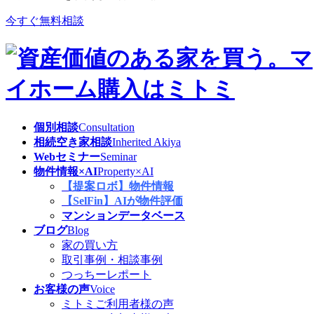
今すぐ無料相談
個別相談
Consultation
相続空き家相談
Inherited Akiya
Webセミナー
Seminar
物件情報×AI
Property×AI
【提案ロボ】物件情報
【SelFin】AIが物件評価
マンションデータベース
ブログ
Blog
家の買い方
取引事例・相談事例
つっちーレポート
お客様の声
Voice
ミトミご利用者様の声