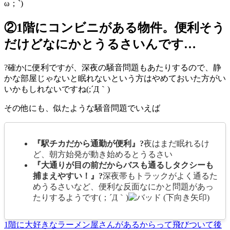
ω；`)
②1階にコンビニがある物件。便利そう
だけどなにかとうるさいんです…
?確かに便利ですが、深夜の騒音問題もあたりするので、静
かな部屋じゃないと眠れないという方はやめておいた方がい
いかもしれないですね(;´Д｀)
その他にも、似たような騒音問題でいえば
『駅チカだから通勤が便利』?
夜はまだ眠れるけ
ど、朝方始発が動き始めるとうるさい
『大通りが目の前だからバスも通るしタクシーも
捕まえやすい！』?
深夜帯もトラックがよく通るた
めうるさいなど、便利な反面なにかと問題があっ
たりするようです(；´Д｀)
1階に大好きなラーメン屋さんがあるからって飛びついて後