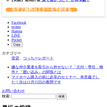
今すぐ無料セミナーを予約する
Facebook
twitter
Hatena
LINE
Pocket
Copy
カテゴリー
賃貸
、
つっちーレポート
嫌な仲介業者を取引から外せない？「元付・専任」物
件と「囲い込み」の関係とは
マイホーム購入の前に必見のセミナー、有意義でし
た！次は11月15日の夜間です
お問い合わせ
検索: