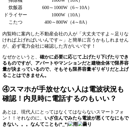
掃除機
1000W（10A）
炊飯器
600～1000W（6～10A）
ドライヤー
1000W（10A）
こたつ
400～800W（4～8A）
内覧時に案内した不動産会社の人が「大丈夫ですよ～足りな
ければ上げればいいんです～」と簡単に言うかもしれません
が、必ず電力会社に確認した方がいいです！
なぜかというと、
確かに必要に応じて上げたり下げたりでき
るものですが、アパートやマンションだと建物全体で限界容
量が決まっているので、そもそも限界容量ギリギリだと上げ
ることはできません。
④スマホが手放せない人は電波状況も
確認！内見時に電話するのもいい？
あとは、現代人にとってはなくてはならないスマートフォ
ン！！それなのに、
いざ住んでみたら電波が悪くてなにもで
きない。。。なんてことも(*_*)