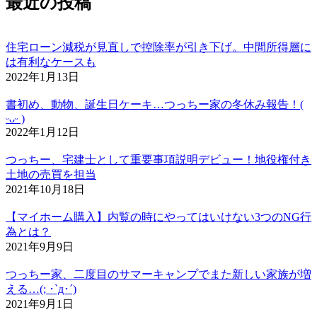
最近の投稿
住宅ローン減税が見直しで控除率が引き下げ。中間所得層に
は有利なケースも
2022年1月13日
書初め、動物、誕生日ケーキ…つっちー家の冬休み報告！(
ᵕᴗᵕ )
2022年1月12日
つっちー、宅建士として重要事項説明デビュー！地役権付き
土地の売買を担当
2021年10月18日
【マイホーム購入】内覧の時にやってはいけない3つのNG行
為とは？
2021年9月9日
つっちー家、二度目のサマーキャンプでまた新しい家族が増
える…(; ･`д･´)
2021年9月1日