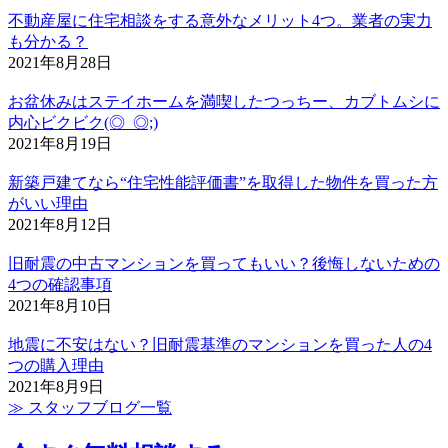
不動産屋に住宅相談をする意外なメリット4つ。業者の実力
も分かる？
2021年8月28日
お盆休みはステイホームを満喫したつっちー、カブトムシに
内心ビクビク(◎_◎;)
2021年8月19日
新築戸建てなら“住宅性能評価書”を取得した物件を買った方
がいい理由
2021年8月12日
旧耐震の中古マンションを買ってもいい？後悔しないための
4つの確認事項
2021年8月10日
地震に不安はない？旧耐震基準のマンションを買った人の4
つの購入理由
2021年8月9日
≫ スタッフブログ一覧