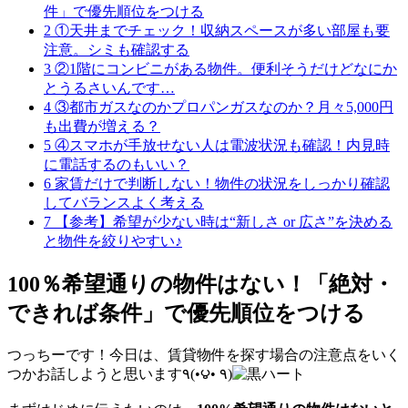
件」で優先順位をつける
2
①天井までチェック！収納スペースが多い部屋も要
注意。シミも確認する
3
②1階にコンビニがある物件。便利そうだけどなにか
とうるさいんです…
4
③都市ガスなのかプロパンガスなのか？月々5,000円
も出費が増える？
5
④スマホが手放せない人は電波状況も確認！内見時
に電話するのもいい？
6
家賃だけで判断しない！物件の状況をしっかり確認
してバランスよく考える
7
【参考】希望が少ない時は“新しさ or 広さ”を決める
と物件を絞りやすい♪
100％希望通りの物件はない！「絶対・
できれば条件」で優先順位をつける
つっちーです！今日は、賃貸物件を探す場合の注意点をいく
つかお話しようと思います٩(•౪• ٩)