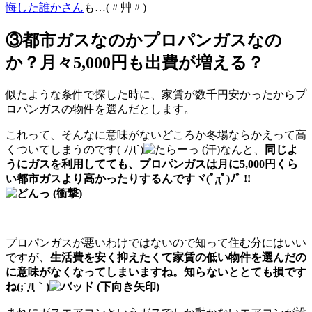
悔した誰かさん
も…(〃艸〃)
③都市ガスなのかプロパンガスなの
か？月々5,000円も出費が増える？
似たような条件で探した時に、家賃が数千円安かったからプ
ロパンガスの物件を選んだとします。
これって、そんなに意味がないどころか冬場ならかえって高
くついてしまうのです( ﾉД`)
なんと、
同じよ
うにガスを利用してても、プロパンガスは月に5,000円くら
い都市ガスより高かったりするんですヾ(ﾟдﾟ)ﾉﾞ !!
プロパンガスが悪いわけではないので知って住む分にはいい
ですが、
生活費を安く抑えたくて家賃の低い物件を選んだの
に意味がなくなってしまいますね。知らないととても損です
ね(;´Д｀)