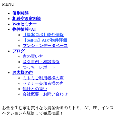
MENU
個別相談
相続空き家相談
Webセミナー
物件情報×AI
【提案ロボ】物件情報
【SelFin】AIが物件評価
マンションデータベース
ブログ
家の買い方
取引事例・相談事例
つっちーレポート
お客様の声
ミトミご利用者様の声
セミナー参加者様の声
他社との違い
会社概要・お問い合わせ
お金を生む家を買うなら資産価値のミトミ。AI、FP、インス
ペクションを駆使して徹底検証！