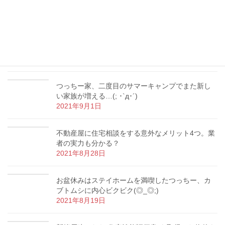
地役権付き土地の売買を担当
2021年10月18日
【マイホーム購入】内覧の時にやってはいけない3
つのNG行為とは？
2021年9月9日
つっちー家、二度目のサマーキャンプでまた新し
い家族が増える…(; ･`д･´)
2021年9月1日
不動産屋に住宅相談をする意外なメリット4つ。業
者の実力も分かる？
2021年8月28日
お盆休みはステイホームを満喫したつっちー、カ
ブトムシに内心ビクビク(◎_◎;)
2021年8月19日