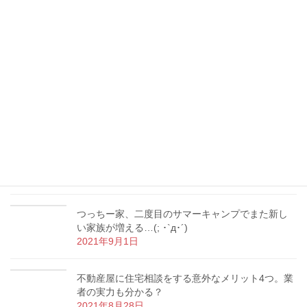
書初め、動物、誕生日ケーキ…つっちー家の冬休
み報告！( ᵕᴗᵕ )
2022年1月12日
つっちー、宅建士として重要事項説明デビュー！
地役権付き土地の売買を担当
2021年10月18日
【マイホーム購入】内覧の時にやってはいけない3
つのNG行為とは？
2021年9月9日
つっちー家、二度目のサマーキャンプでまた新し
い家族が増える…(; ･`д･´)
2021年9月1日
不動産屋に住宅相談をする意外なメリット4つ。業
者の実力も分かる？
2021年8月28日