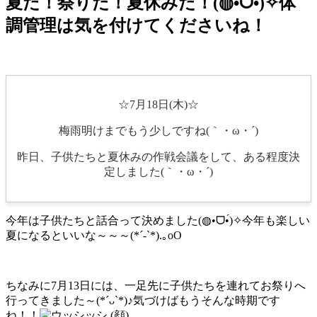
夏だ！祭りだ！夏休みだ！(◍•ᗜ•́)✧体
調管理は気を付けてくださいね！
☆7月18日(木)☆
梅雨明けまでもう少しですね(｀・ω・´)
昨日、子供たちと夏休みの作戦会議をして、ある程度決
定しました(｀・ω・´)
今年は子供たちと話合って決めました(◍•ᗜ•́)✧今年も楽しい
夏になるといいな～～～(*´-`*).｡oO
ちなみに7月13日には、一足先に子供たちを連れてお祭りへ
行ってきました～(*´ᴗ`*)♪気づけばもうそんな時期です
ね！！