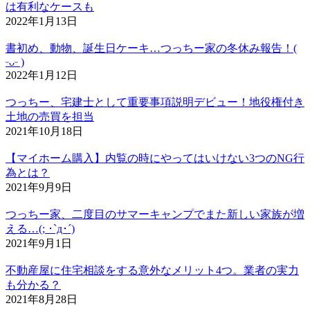
は有利なケースも
2022年1月13日
書初め、動物、誕生日ケーキ…つっちー家の冬休み報告！(
ᵕᴗᵕ )
2022年1月12日
つっちー、宅建士として重要事項説明デビュー！地役権付き
土地の売買を担当
2021年10月18日
【マイホーム購入】内覧の時にやってはいけない3つのNG行
為とは？
2021年9月9日
つっちー家、二度目のサマーキャンプでまた新しい家族が増
える…(; ･`д･´)
2021年9月1日
不動産屋に住宅相談をする意外なメリット4つ。業者の実力
も分かる？
2021年8月28日