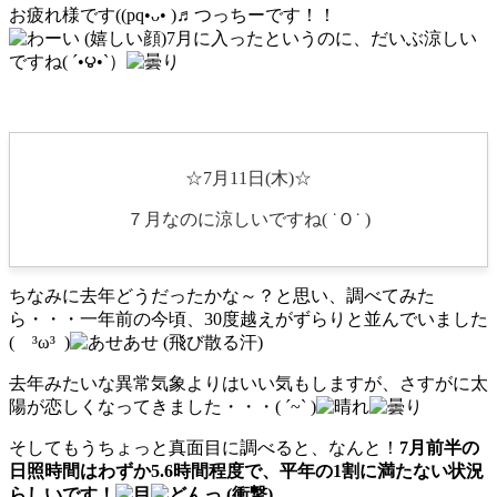
お疲れ様です((pq•ᴗ• )♬つっちーです！！
7月に入ったというのに、だいぶ涼しい
ですね( ´•౪•`）
☆7月11日(木)☆
７月なのに涼しいですね( ˙Ｏ˙ )
ちなみに去年どうだったかな～？と思い、調べてみた
ら・・・一年前の今頃、30度越えがずらりと並んでいました
( ³ω³ )
去年みたいな異常気象よりはいい気もしますが、さすがに太
陽が恋しくなってきました・・・( ´~` )
そしてもうちょっと真面目に調べると、なんと！
7月前半の
日照時間はわずか5.6時間程度で、平年の1割に満たない状況
らしいです！