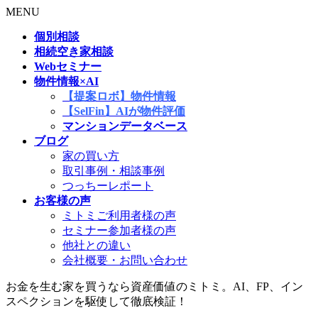
MENU
個別相談
相続空き家相談
Webセミナー
物件情報×AI
【提案ロボ】物件情報
【SelFin】AIが物件評価
マンションデータベース
ブログ
家の買い方
取引事例・相談事例
つっちーレポート
お客様の声
ミトミご利用者様の声
セミナー参加者様の声
他社との違い
会社概要・お問い合わせ
お金を生む家を買うなら資産価値のミトミ。AI、FP、イン
スペクションを駆使して徹底検証！