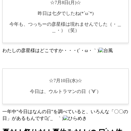
☆7月8日(月)☆
昨日は七夕でしたね(*´ω`*)
今年も、つっちーの彦星様は現れませんでした（・＿
＿・）（笑）
わたしの彦星様はどこですか・・・(´・ω・｀)
☆7月10日(水)☆
今日は、ウルトラマンの日（`∀´）
一年中”今日はなんの日”を調べていると、いろんな「〇〇の
日」があるもんですね̤(´_ゝ｀)