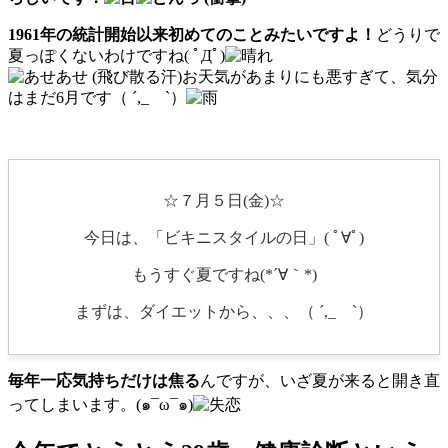
1961年の統計開始以来初めてのことみたいですよ！
どうりで
夏っぽくないわけですね( ﾟДﾟ)
お天気があまりにも悪すぎて、気分
はまだ6月です（ ´,_ゝ`）
☆７月５日(金)☆
今日は、「ビキニスタイルの日」( ﾟ∀ﾟ)
もうすぐ夏ですね(*´∀｀*)
まずは、ダイエットから、、、（ ´,_ゝ`）
毎年一応気持ちだけは焦る
んですが、いざ夏が来ると開き直
ってしまいます。(๑¯ω¯๑)