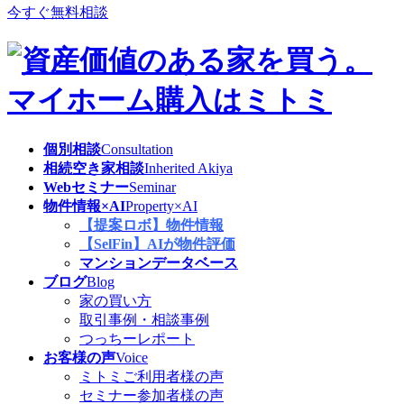
今すぐ無料相談
個別相談
Consultation
相続空き家相談
Inherited Akiya
Webセミナー
Seminar
物件情報×AI
Property×AI
【提案ロボ】物件情報
【SelFin】AIが物件評価
マンションデータベース
ブログ
Blog
家の買い方
取引事例・相談事例
つっちーレポート
お客様の声
Voice
ミトミご利用者様の声
セミナー参加者様の声