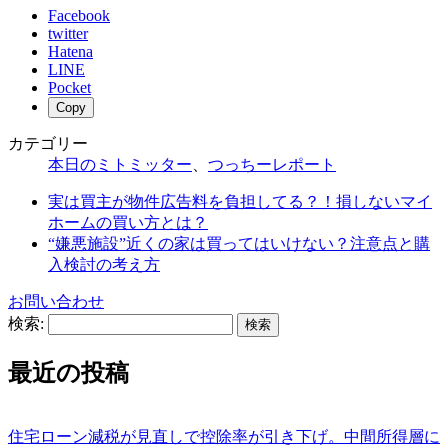
Facebook
twitter
Hatena
LINE
Pocket
Copy
カテゴリー
本日のミトミッター
、
つっちーレポート
実は買主が物件広告料を負担してる？！損しないマイ
ホームの買い方とは？
“嫌悪施設”近くの家は買ってはいけない？注意点と購
入検討の考え方
お問い合わせ
検索:
最近の投稿
住宅ローン減税が見直しで控除率が引き下げ。中間所得層に