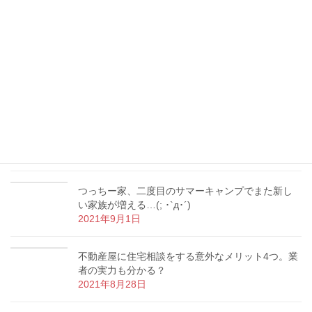
み報告！( ᵕᴗᵕ )
2022年1月12日
つっちー、宅建士として重要事項説明デビュー！
地役権付き土地の売買を担当
2021年10月18日
【マイホーム購入】内覧の時にやってはいけない3
つのNG行為とは？
2021年9月9日
つっちー家、二度目のサマーキャンプでまた新し
い家族が増える…(; ･`д･´)
2021年9月1日
不動産屋に住宅相談をする意外なメリット4つ。業
者の実力も分かる？
2021年8月28日