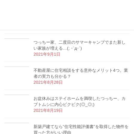
【マイホーム購入】内覧の時にやってはいけない3
つのNG行為とは？
2021年9月9日
つっちー家、二度目のサマーキャンプでまた新し
い家族が増える…(; ･`д･´)
2021年9月1日
不動産屋に住宅相談をする意外なメリット4つ。業
者の実力も分かる？
2021年8月28日
お盆休みはステイホームを満喫したつっちー、カ
ブトムシに内心ビクビク(◎_◎;)
2021年8月19日
新築戸建てなら“住宅性能評価書”を取得した物件を
買った方がいい理由