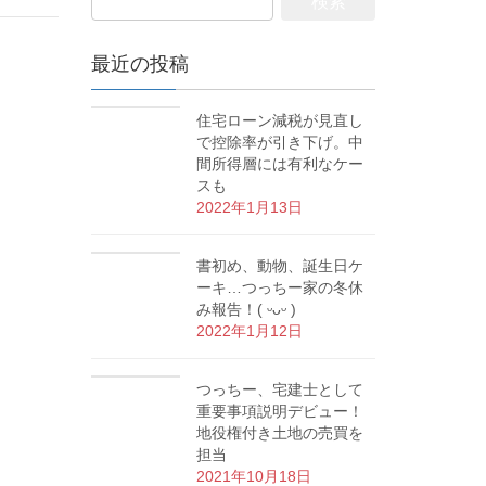
最近の投稿
住宅ローン減税が見直し
で控除率が引き下げ。中
間所得層には有利なケー
スも
2022年1月13日
書初め、動物、誕生日ケ
ーキ…つっちー家の冬休
み報告！( ᵕᴗᵕ )
2022年1月12日
つっちー、宅建士として
重要事項説明デビュー！
地役権付き土地の売買を
担当
2021年10月18日