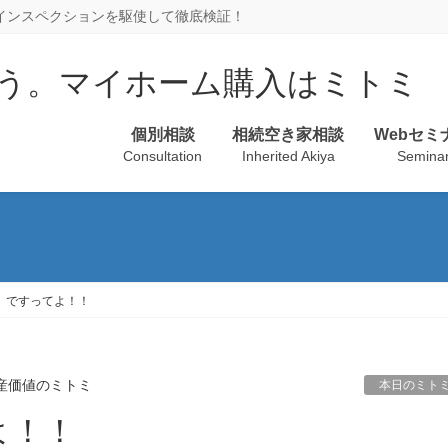
、インスペクションを駆使して徹底検証！
個別相談
相続空き家相談
Webセミ
Consultation
Inherited Akiya
Semina
」ですってよ！！
産価値のミトミ
本日のミト
よ！！