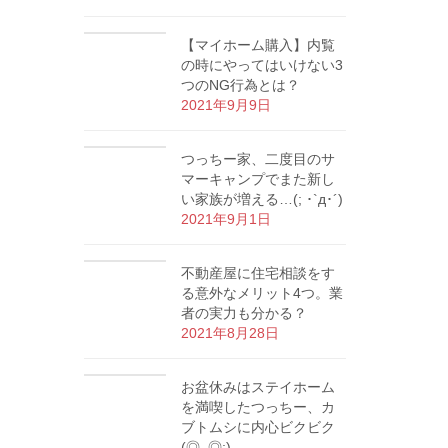
【マイホーム購入】内覧
の時にやってはいけない3
つのNG行為とは？
2021年9月9日
つっちー家、二度目のサ
マーキャンプでまた新し
い家族が増える…(; ･`д･´)
2021年9月1日
不動産屋に住宅相談をす
る意外なメリット4つ。業
者の実力も分かる？
2021年8月28日
お盆休みはステイホーム
を満喫したつっちー、カ
ブトムシに内心ビクビク
(◎_◎;)