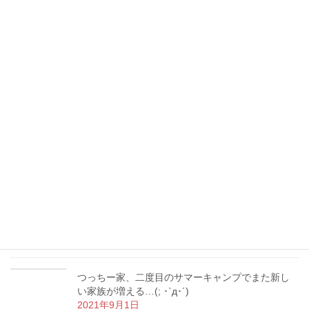
住宅ローン減税が見直しで控除率が引き下げ。中
間所得層には有利なケースも
2022年1月13日
書初め、動物、誕生日ケーキ…つっちー家の冬休
み報告！( ᵕᴗᵕ )
2022年1月12日
つっちー、宅建士として重要事項説明デビュー！
地役権付き土地の売買を担当
2021年10月18日
【マイホーム購入】内覧の時にやってはいけない3
つのNG行為とは？
2021年9月9日
つっちー家、二度目のサマーキャンプでまた新し
い家族が増える…(; ･`д･´)
2021年9月1日