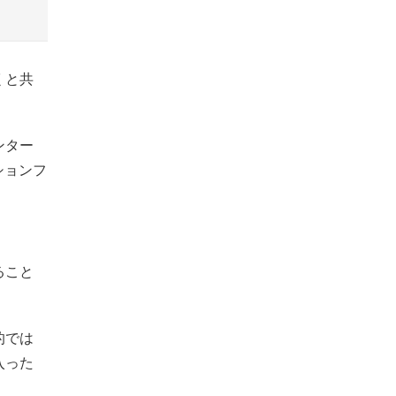
くと共
ンター
ションフ
ること
的では
入った