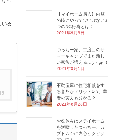
になっ
【マイホーム購入】内覧
の時にやってはいけない3
ている
つのNG行為とは？
2021年9月9日
つっちー家、二度目のサ
マーキャンプでまた新し
い家族が増える…(; ･`д･´)
2021年9月1日
不動産屋に住宅相談をす
る意外なメリット4つ。業
者の実力も分かる？
2021年8月28日
お盆休みはステイホーム
を満喫したつっちー、カ
ブトムシに内心ビクビク
(◎_◎;)