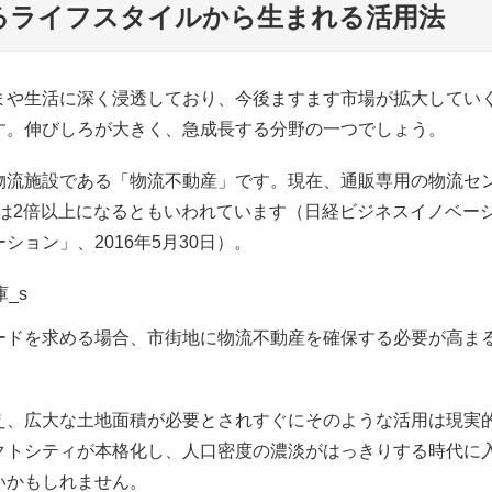
るライフスタイルから生まれる活用法
まや生活に深く浸透しており、今後ますます市場が拡大してい
す。伸びしろが大きく、急成長する分野の一つでしょう。
物流施設である「物流不動産」です。現在、通販専用の物流セ
年には2倍以上になるともいわれています（日経ビジネスイノベー
ョン」、2016年5月30日）。
ードを求める場合、市街地に物流不動産を確保する必要が高ま
え、広大な土地面積が必要とされすぐにそのような活用は現実
クトシティが本格化し、人口密度の濃淡がはっきりする時代に
いかもしれません。