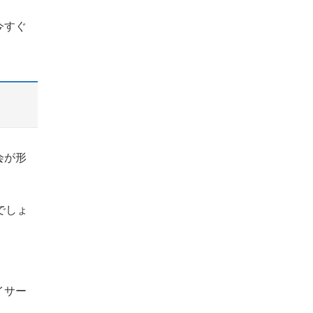
今すぐ
会が形
でしょ
イサー