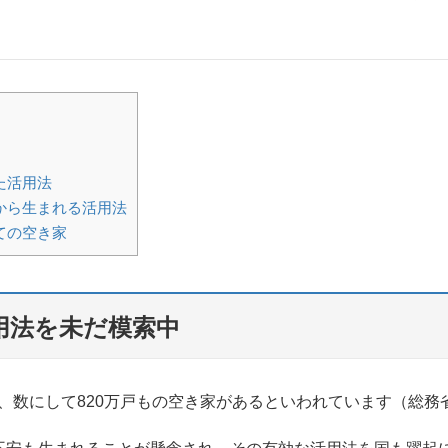
た活用法
から生まれる活用法
ての空き家
用法を未だ模索中
空き家、数にして820万戸もの空き家があるといわれています（総務