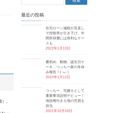
最近の投稿
住宅ローン減税が見直し
で控除率が引き下げ。中
間所得層には有利なケー
スも
2022年1月13日
書初め、動物、誕生日ケ
ーキ…つっちー家の冬休
み報告！( ᵕᴗᵕ )
2022年1月12日
つっちー、宅建士として
重要事項説明デビュー！
地役権付き土地の売買を
省）。
担当
2021年10月18日