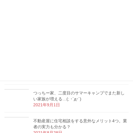
書初め、動物、誕生日ケーキ…つっちー家の冬休
み報告！( ᵕᴗᵕ )
2022年1月12日
つっちー、宅建士として重要事項説明デビュー！
地役権付き土地の売買を担当
2021年10月18日
【マイホーム購入】内覧の時にやってはいけない3
つのNG行為とは？
2021年9月9日
つっちー家、二度目のサマーキャンプでまた新し
い家族が増える…(; ･`д･´)
2021年9月1日
不動産屋に住宅相談をする意外なメリット4つ。業
者の実力も分かる？
2021年8月28日