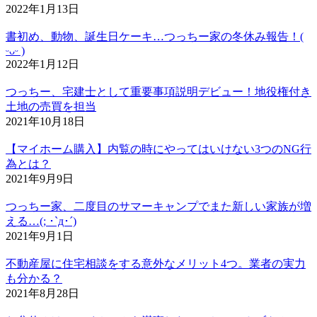
2022年1月13日
書初め、動物、誕生日ケーキ…つっちー家の冬休み報告！(
ᵕᴗᵕ )
2022年1月12日
つっちー、宅建士として重要事項説明デビュー！地役権付き
土地の売買を担当
2021年10月18日
【マイホーム購入】内覧の時にやってはいけない3つのNG行
為とは？
2021年9月9日
つっちー家、二度目のサマーキャンプでまた新しい家族が増
える…(; ･`д･´)
2021年9月1日
不動産屋に住宅相談をする意外なメリット4つ。業者の実力
も分かる？
2021年8月28日