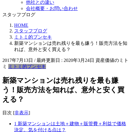
他社との違い
会社概要・お問い合わせ
スタッフブログ
HOME
スタッフブログ
ミトミ的ブンセキ
新築マンションは売れ残りを最も嫌う！販売方法を知
れば、意外と安く買える？
2017年7月13日
/ 最終更新日 :
2020年3月24日
資産価値のミト
ミ
ミトミ的ブンセキ
新築マンションは売れ残りを最も嫌
う！販売方法を知れば、意外と安く買
える？
目次
[
非表示
]
1
新築マンションは土地＋建物＋販管費＋利益で価格
決定。気を付ける点は？