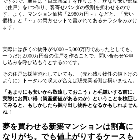
ですので、通常は「目玉商品」を作ります。かなり安い部屋
（住戸）を1つ作り、客寄せパンダの役割を担わせるので
す。よく、マンション価格「2,980万円～」などと、「安い
価格」と「～」の両方セットで書かれてあるチラシをみかけ
ます。
実際には多くの物件が4,000～5,000万円であったとしても、
一つだけ2,000万円台の住戸を作ることで、問い合わせや申
し込みを呼び込もうとするのです。
その住戸は採算割れしていても、（売れ残り物件の値下げの
ように）トータルで収支が合えば販売業者側は構いません。
「あまりにも安いから敬遠しておこう」と毛嫌いする前に、
実際にお買い得（資産価値があるのか）ということを検証し
てみると、もしかしたら掘り出し物件となるかもしれません
ね！
夢を買わせる新築マンションは割高に
なりがち。でも値上がりするケースも