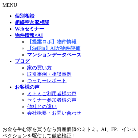
MENU
個別相談
相続空き家相談
Webセミナー
物件情報×AI
【提案ロボ】物件情報
【SelFin】AIが物件評価
マンションデータベース
ブログ
家の買い方
取引事例・相談事例
つっちーレポート
お客様の声
ミトミご利用者様の声
セミナー参加者様の声
他社との違い
会社概要・お問い合わせ
お金を生む家を買うなら資産価値のミトミ。AI、FP、インス
ペクションを駆使して徹底検証！