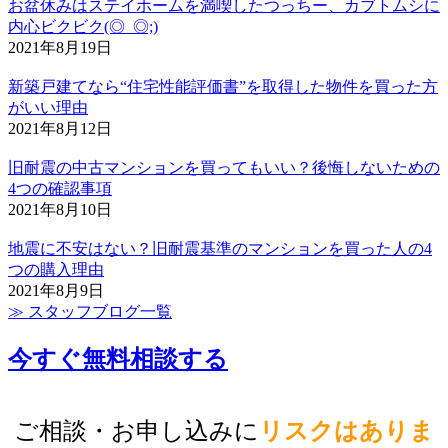
お盆休みはステイホームを満喫したつっちー、カブトムシに
内心ビクビク(◎_◎;)
2021年8月19日
新築戸建てなら“住宅性能評価書”を取得した物件を買った方
がいい理由
2021年8月12日
旧耐震の中古マンションを買ってもいい？後悔しないための
4つの確認事項
2021年8月10日
地震に不安はない？旧耐震基準のマンションを買った人の4
つの購入理由
2021年8月9日
≫ スタッフブログ一覧
今すぐ無料相談する
ご相談・お申し込みに
リスクはありま