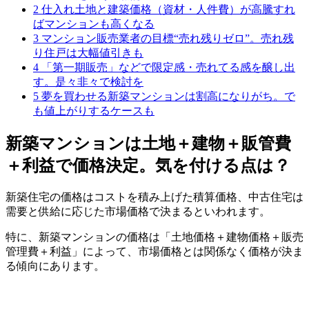
2
仕入れ土地と建築価格（資材・人件費）が高騰すれ
ばマンションも高くなる
3
マンション販売業者の目標“売れ残りゼロ”。売れ残
り住戸は大幅値引きも
4
「第一期販売」などで限定感・売れてる感を醸し出
す。是々非々で検討を
5
夢を買わせる新築マンションは割高になりがち。で
も値上がりするケースも
新築マンションは土地＋建物＋販管費
＋利益で価格決定。気を付ける点は？
新築住宅の価格はコストを積み上げた積算価格、中古住宅は
需要と供給に応じた市場価格で決まるといわれます。
特に、新築マンションの価格は「土地価格＋建物価格＋販売
管理費＋利益」によって、市場価格とは関係なく価格が決ま
る傾向にあります。