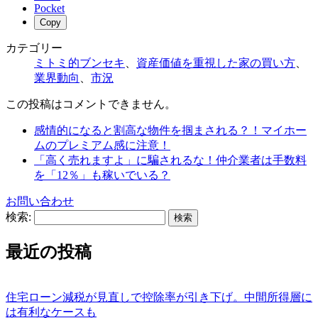
Pocket
Copy
カテゴリー
ミトミ的ブンセキ
、
資産価値を重視した家の買い方
、
業界動向
、
市況
この投稿はコメントできません。
感情的になると割高な物件を掴まされる？！マイホー
ムのプレミアム感に注意！
「高く売れますよ」に騙されるな！仲介業者は手数料
を「12％」も稼いでいる？
お問い合わせ
検索:
最近の投稿
住宅ローン減税が見直しで控除率が引き下げ。中間所得層に
は有利なケースも