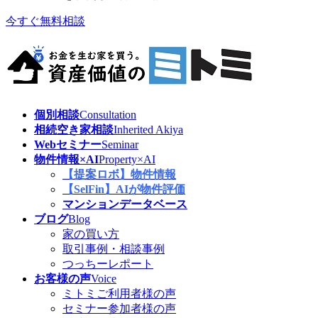
今すぐ無料相談
個別相談
Consultation
相続空き家相談
Inherited Akiya
Webセミナー
Seminar
物件情報×AI
Property×AI
【提案ロボ】物件情報
【SelFin】AIが物件評価
マンションデータベース
ブログ
Blog
家の買い方
取引事例・相談事例
つっちーレポート
お客様の声
Voice
ミトミご利用者様の声
セミナー参加者様の声