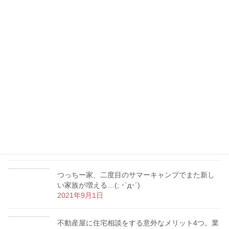
2022年1月13日
書初め、動物、誕生日ケーキ…つっちー家の冬休
み報告！( ᵕᴗᵕ )
2022年1月12日
つっちー、宅建士として重要事項説明デビュー！
地役権付き土地の売買を担当
2021年10月18日
【マイホーム購入】内覧の時にやってはいけない3
つのNG行為とは？
2021年9月9日
つっちー家、二度目のサマーキャンプでまた新し
い家族が増える…(; ･`д･´)
2021年9月1日
不動産屋に住宅相談をする意外なメリット4つ。業