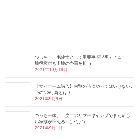
間所得層には有利なケースも
2022年1月13日
書初め、動物、誕生日ケーキ…つっちー家の冬休
み報告！( ᵕᴗᵕ )
2022年1月12日
つっちー、宅建士として重要事項説明デビュー！
地役権付き土地の売買を担当
2021年10月18日
【マイホーム購入】内覧の時にやってはいけない3
つのNG行為とは？
2021年9月9日
つっちー家、二度目のサマーキャンプでまた新し
い家族が増える…(; ･`д･´)
2021年9月1日