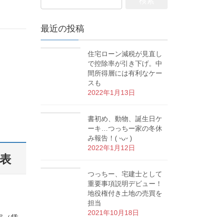
最近の投稿
住宅ローン減税が見直し
で控除率が引き下げ。中
間所得層には有利なケー
スも
2022年1月13日
書初め、動物、誕生日ケ
ーキ…つっちー家の冬休
み報告！( ᵕᴗᵕ )
2022年1月12日
表
つっちー、宅建士として
重要事項説明デビュー！
地役権付き土地の売買を
担当
2021年10月18日