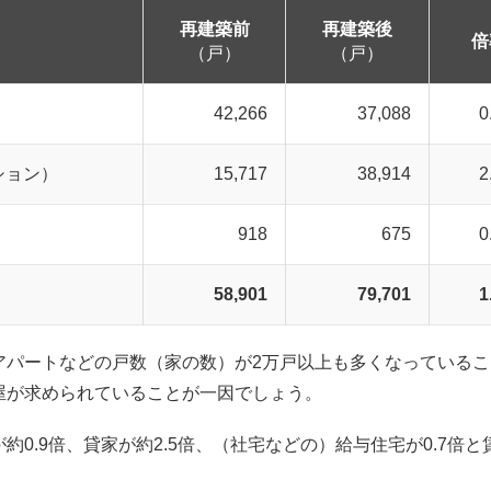
再建築前
再建築後
倍
（戸）
（戸）
42,266
37,088
0
ション）
15,717
38,914
2
918
675
0
58,901
79,701
1
アパートなどの戸数（家の数）が2万戸以上も多くなっているこ
屋が求められていることが一因でしょう。
0.9倍、貸家が約2.5倍、（社宅などの）給与住宅が0.7倍と
。