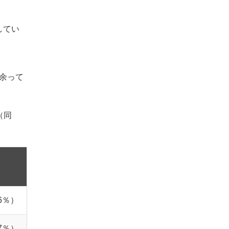
してい
が余って
（同
.6％）
.7％）