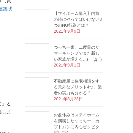
家（賃
再建築状
【マイホーム購入】内覧
の時にやってはいけない3
つのNG行為とは？
2021年9月9日
つっちー家、二度目のサ
マーキャンプでまた新し
い家族が増える…(; ･`д･´)
2021年9月1日
不動産屋に住宅相談をす
る意外なメリット4つ。業
者の実力も分かる？
2021年8月28日
と」と
指しま
お盆休みはステイホーム
を満喫したつっちー、カ
ブトムシに内心ビクビク
(◎_◎;)