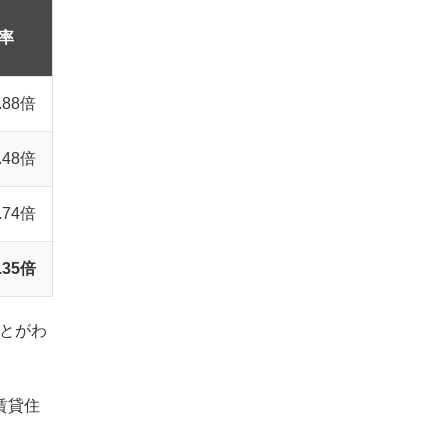
率
.88倍
.48倍
.74倍
.35倍
とがわ
賃貸住