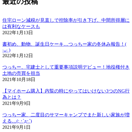
最近の投稿
住宅ローン減税が見直しで控除率が引き下げ。中間所得層に
は有利なケースも
2022年1月13日
書初め、動物、誕生日ケーキ…つっちー家の冬休み報告！(
ᵕᴗᵕ )
2022年1月12日
つっちー、宅建士として重要事項説明デビュー！地役権付き
土地の売買を担当
2021年10月18日
【マイホーム購入】内覧の時にやってはいけない3つのNG行
為とは？
2021年9月9日
つっちー家、二度目のサマーキャンプでまた新しい家族が増
える…(; ･`д･´)
2021年9月1日