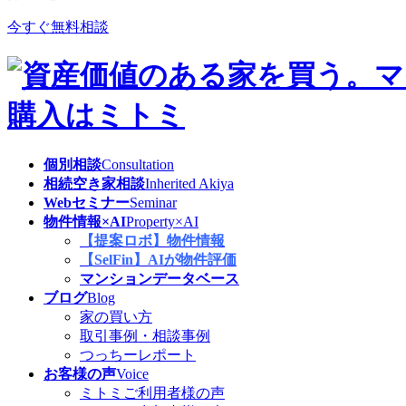
今すぐ無料相談
個別相談
Consultation
相続空き家相談
Inherited Akiya
Webセミナー
Seminar
物件情報×AI
Property×AI
【提案ロボ】物件情報
【SelFin】AIが物件評価
マンションデータベース
ブログ
Blog
家の買い方
取引事例・相談事例
つっちーレポート
お客様の声
Voice
ミトミご利用者様の声