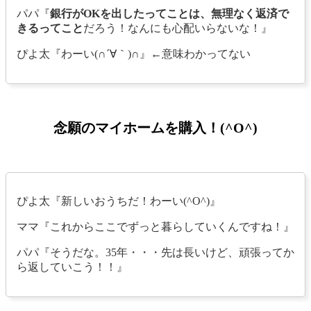
パパ『
銀行がOKを出したってことは、無理なく返済で
きるってこと
だろう！なんにも心配いらないな！』
ぴよ太『わーい(∩´∀｀)∩』←意味わかってない
念願のマイホームを購入！(^O^)
ぴよ太『新しいおうちだ！わーい(^O^)』
ママ『これからここでずっと暮らしていくんですね！』
パパ『そうだな。35年・・・先は長いけど、頑張ってか
ら返していこう！！』