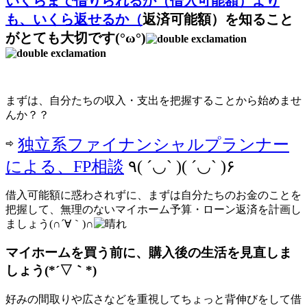
いくらまで借りられるか（借入可能額）より
も、いくら返せるか（
返済可能額）を知ること
がとても大切です(°ω°)
まずは、自分たちの収入・支出を把握することから始めませ
んか？？
⇨
独立系ファイナンシャルプランナー
による、FP相談
٩( ´◡` )( ´◡` )۶
借入可能額に惑わされずに、まずは自分たちのお金のことを
把握して、無理のないマイホーム予算・ローン返済を計画し
ましょう(∩´∀｀)∩
マイホームを買う前に、購入後の生活を見直しま
しょう(*´▽｀*)
好みの間取りや広さなどを重視してちょっと背伸びをして借