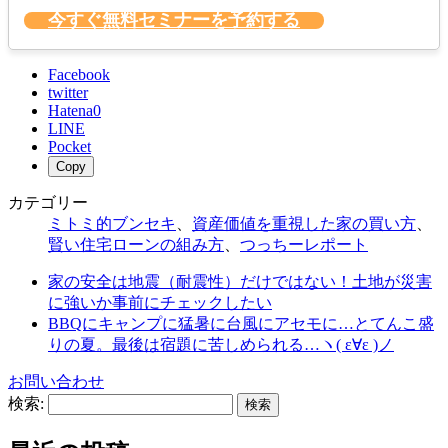
今すぐ無料セミナーを予約する
Facebook
twitter
Hatena
0
LINE
Pocket
Copy
カテゴリー
ミトミ的ブンセキ
、
資産価値を重視した家の買い方
、
賢い住宅ローンの組み方
、
つっちーレポート
家の安全は地震（耐震性）だけではない！土地が災害
に強いか事前にチェックしたい
BBQにキャンプに猛暑に台風にアセモに…とてんこ盛
りの夏。最後は宿題に苦しめられる…ヽ( ε∀ε )ノ
お問い合わせ
検索: