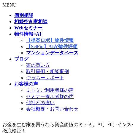
MENU
個別相談
相続空き家相談
Webセミナー
物件情報×AI
【提案ロボ】物件情報
【SelFin】AIが物件評価
マンションデータベース
ブログ
家の買い方
取引事例・相談事例
つっちーレポート
お客様の声
ミトミご利用者様の声
セミナー参加者様の声
他社との違い
会社概要・お問い合わせ
お金を生む家を買うなら資産価値のミトミ。AI、FP、イン
徹底検証！