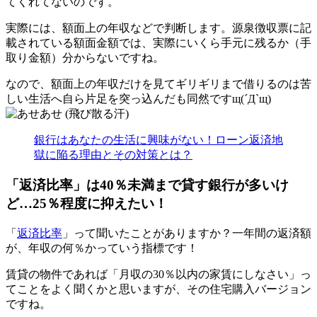
てくれてないのです。
実際には、額面上の年収などで判断します。源泉徴収票に記
載されている額面金額では、実際にいくら手元に残るか（手
取り金額）分からないですね。
なので、額面上の年収だけを見てギリギリまで借りるのは苦
しい生活へ自ら片足を突っ込んだも同然ですщ(´Д`щ)
銀行はあなたの生活に興味がない！ローン返済地
獄に陥る理由とその対策とは？
「返済比率」は40％未満まで貸す銀行が多いけ
ど…25％程度に抑えたい！
「
返済比率
」って聞いたことがありますか？一年間の返済額
が、年収の何％かっていう指標です！
賃貸の物件であれば「月収の30％以内の家賃にしなさい」っ
てことをよく聞くかと思いますが、その住宅購入バージョン
ですね。