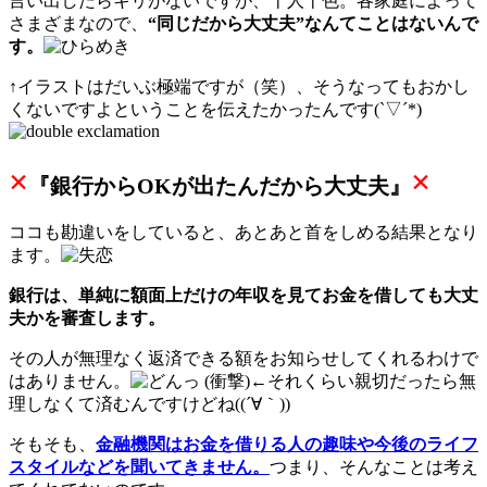
言い出したらキリがないですが、十人十色。各家庭によって
さまざまなので、
“同じだから大丈夫”なんてことはないんで
す。
↑イラストはだいぶ極端ですが（笑）、そうなってもおかし
くないですよということを伝えたかったんです(`▽´*)
×
×
『銀行からOKが出たんだから大丈夫』
ココも勘違いをしていると、あとあと首をしめる結果となり
ます。
銀行は、単純に額面上だけの年収を見てお金を借しても大丈
夫かを審査します。
その人が無理なく返済できる額をお知らせしてくれるわけで
はありません。
←それくらい親切だったら無
理しなくて済むんですけどね((´∀｀))
そもそも、
金融機関はお金を借りる人の趣味や今後のライフ
スタイルなどを聞いてきません。
つまり、そんなことは考え