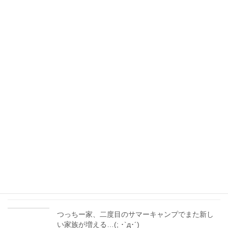
住宅ローン減税が見直しで控除率が引き下げ。中
間所得層には有利なケースも
2022年1月13日
書初め、動物、誕生日ケーキ…つっちー家の冬休
み報告！( ᵕᴗᵕ )
2022年1月12日
つっちー、宅建士として重要事項説明デビュー！
地役権付き土地の売買を担当
2021年10月18日
【マイホーム購入】内覧の時にやってはいけない3
つのNG行為とは？
2021年9月9日
つっちー家、二度目のサマーキャンプでまた新し
い家族が増える…(; ･`д･´)