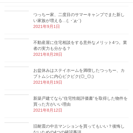
つっちー家、二度目のサマーキャンプでまた新し
い家族が増える…(; ･`д･´)
2021年9月1日
不動産屋に住宅相談をする意外なメリット4つ。業
者の実力も分かる？
2021年8月28日
お盆休みはステイホームを満喫したつっちー、カ
ブトムシに内心ビクビク(◎_◎;)
2021年8月19日
新築戸建てなら“住宅性能評価書”を取得した物件を
買った方がいい理由
2021年8月12日
旧耐震の中古マンションを買ってもいい？後悔し
ないための4つの確認事項