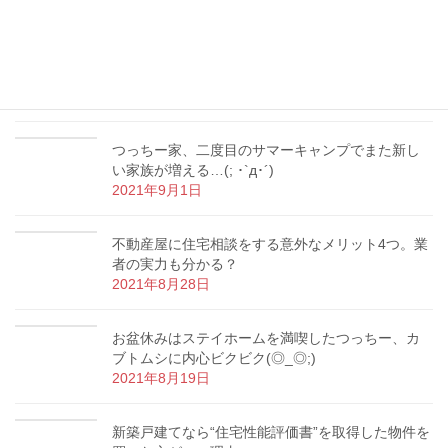
2021年10月18日
【マイホーム購入】内覧の時にやってはいけない3
つのNG行為とは？
2021年9月9日
つっちー家、二度目のサマーキャンプでまた新し
い家族が増える…(; ･`д･´)
2021年9月1日
不動産屋に住宅相談をする意外なメリット4つ。業
者の実力も分かる？
2021年8月28日
お盆休みはステイホームを満喫したつっちー、カ
ブトムシに内心ビクビク(◎_◎;)
2021年8月19日
新築戸建てなら“住宅性能評価書”を取得した物件を