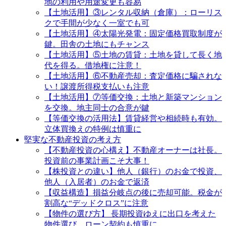
地の利用や用途変更も容易
【土地活用】③レンタル収納（倉庫）：ローリス
クで手間が少なく一室でも可
【土地活用】④太陽光発電：固定価格買取制度が
鍵。田舎の土地にもチャンス
【土地活用】⑤土地の賃貸：土地を貸して長く地
代を得る。借地権に注意！
【土地活用】⑥不動産売却：査定価格に騙されな
い！譲渡所得税支払いも注意
【土地活用】⑦等価交換：土地と新築マンション
を交換。地主同士の合意が鍵
【等価交換の活用法】賃貸経営や相続時も有効。
立体買換えの特例は慎重に
堅実な不動産投資の考え方
【不動産投資の心構え】不動産オーナーは社長。
投資前の事業計画こそ大事！
【株投資との違い】他人（銀行）のお金で投資、
他人（入居者）のお金で返済
【収益構造】損益分岐点の後に売却可能。税金が
割高な“デッドクロス”に注意
【物件の選び方】 長期投資ゆえに出口を考えた
物件選び。ローン契約も慎重に