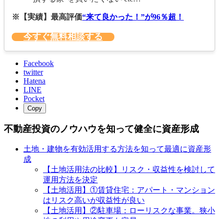
※【実績】最高評価
“来て良かった！”が96％超！
今すぐ無料相談する
Facebook
twitter
Hatena
LINE
Pocket
Copy
不動産投資のノウハウを知って健全に資産形成
土地・建物を有効活用する方法を知って最適に資産形
成
【土地活用法の比較】リスク・収益性を検討して
運用方法を決定
【土地活用】①賃貸住宅：アパート・マンション
はリスク高いが収益性が良い
【土地活用】②駐車場：ローリスクな事業。狭小