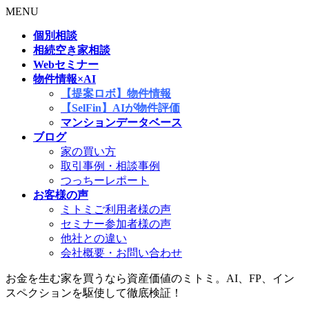
MENU
個別相談
相続空き家相談
Webセミナー
物件情報×AI
【提案ロボ】物件情報
【SelFin】AIが物件評価
マンションデータベース
ブログ
家の買い方
取引事例・相談事例
つっちーレポート
お客様の声
ミトミご利用者様の声
セミナー参加者様の声
他社との違い
会社概要・お問い合わせ
お金を生む家を買うなら資産価値のミトミ。AI、FP、イン
スペクションを駆使して徹底検証！