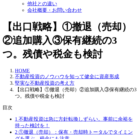
他社との違い
会社概要・お問い合わせ
【出口戦略】①撤退（売却）
②追加購入③保有継続の3
つ。残債や税金も検討
HOME
不動産投資のノウハウを知って健全に資産形成
堅実な不動産投資の考え方
【出口戦略】①撤退（売却）②追加購入③保有継続の3
つ。残債や税金も検討
目次
1
不動産投資は急に方針転換しずらい。事前に余裕を
持った検討を！
2
①撤退（売却）：保有・売却時トータルでタイミン
グを選ぶ。税金にも注意