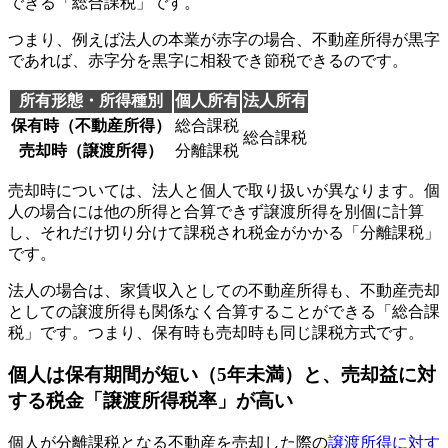
できる「総合課税」です。
つまり、例えば法人の本業が赤字の場合、不動産所得が黒字
であれば、赤字分を黒字に相殺でき節税できるのです。
所有形態・所得種別
個人所有
法人所有
保有時（不動産所得）
総合課税
総合課税
売却時（譲渡所得）
分離課税
売却時については、法人と個人で取り扱いが異なります。個
人の場合には他の所得と合算できず譲渡所得を別個に計算
し、それだけ切り分けて課税され税金がかかる「分離課税」
です。
法人の場合は、家賃収入としての不動産所得も、不動産売却
としての譲渡所得も関係なく合算することができる「総合課
税」です。つまり、保有時も売却時も同じ課税方式です。
個人は保有期間が短い（5年未満）と、売却益に対
する税金「譲渡所得税率」が高い
個人が分離課税となる不動産を売却した際の
譲渡所得に対す