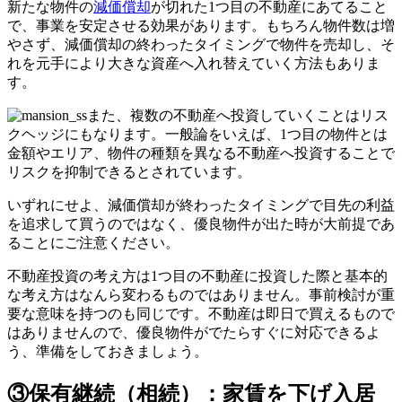
新たな物件の
減価償却
が切れた1つ目の不動産にあてること
で、事業を安定させる効果があります。もちろん物件数は増
やさず、減価償却の終わったタイミングで物件を売却し、そ
れを元手により大きな資産へ入れ替えていく方法もありま
す。
また、複数の不動産へ投資していくことはリス
クヘッジにもなります。一般論をいえば、1つ目の物件とは
金額やエリア、物件の種類を異なる不動産へ投資することで
リスクを抑制できるとされています。
いずれにせよ、減価償却が終わったタイミングで目先の利益
を追求して買うのではなく、優良物件が出た時が大前提であ
ることにご注意ください。
不動産投資の考え方は1つ目の不動産に投資した際と基本的
な考え方はなんら変わるものではありません。事前検討が重
要な意味を持つのも同じです。不動産は即日で買えるもので
はありませんので、優良物件がでたらすぐに対応できるよ
う、準備をしておきましょう。
③保有継続（相続）：家賃を下げ入居