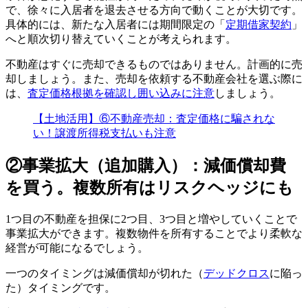
で、徐々に入居者を退去させる方向で動くことが大切です。
具体的には、新たな入居者には期間限定の「
定期借家契約
」
へと順次切り替えていくことが考えられます。
不動産はすぐに売却できるものではありません。計画的に売
却しましょう。また、売却を依頼する不動産会社を選ぶ際に
は、
査定価格根拠を確認し囲い込みに注意
しましょう。
【土地活用】⑥不動産売却：査定価格に騙されな
い！譲渡所得税支払いも注意
②事業拡大（追加購入）：減価償却費
を買う。複数所有はリスクヘッジにも
1つ目の不動産を担保に2つ目、3つ目と増やしていくことで
事業拡大ができます。複数物件を所有することでより柔軟な
経営が可能になるでしょう。
一つのタイミングは減価償却が切れた（
デッドクロス
に陥っ
た）タイミングです。