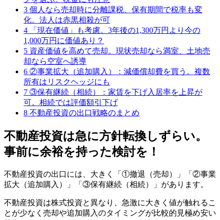
3
個人なら売却時に分離課税、保有期間で税率も変
化。法人は赤黒相殺が可
4
「現在価値」も考慮。3年後の1,300万円より今の
1,000万円に価値あり？
5
資産価値を高めて売却。現状売却なら満室、土地売
却なら空室へ誘導
6
②事業拡大（追加購入）：減価償却費を買う。複数
所有はリスクヘッジにも
7
③保有継続（相続）：家賃を下げ入居率を上昇が
可。相続では評価額引下げ
8
不動産投資の出口戦略のまとめ
不動産投資は急に方針転換しずらい。
事前に余裕を持った検討を！
不動産投資の出口には、大きく「①撤退（売却）」「②事業
拡大（追加購入）」「③保有継続（相続）」があります。
不動産投資は株式投資と異なり、急激に大きく値が触れるこ
とが少なく売却や追加購入のタイミングが比較的見極め安い