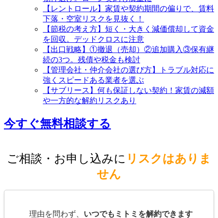
【レントロール】家賃や契約期間の偏りで、賃料
下落・空室リスクを見抜く！
【節税の考え方】短く・大きく減価償却して資金
を回収。デッドクロスに注意
【出口戦略】①撤退（売却）②追加購入③保有継
続の3つ。残債や税金も検討
【管理会社・仲介会社の選び方】トラブル対応に
強くスピードある業者を選ぶ
【サブリース】何も保証しない契約！家賃の減額
や一方的な解約リスクあり
今すぐ無料相談する
ご相談・お申し込みに
リスクはありま
せん
理由を問わず、
いつでもミトミを解約できます