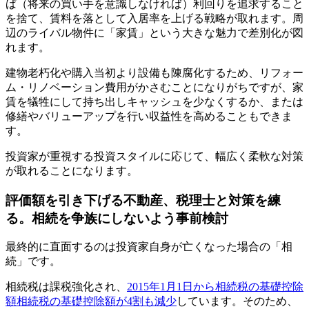
ば（将来の買い手を意識しなければ）利回りを追求すること
を捨て、賃料を落として入居率を上げる戦略が取れます。周
辺のライバル物件に「家賃」という大きな魅力で差別化が図
れます。
建物老朽化や購入当初より設備も陳腐化するため、リフォー
ム・リノベーション費用がかさむことになりがちですが、家
賃を犠牲にして持ち出しキャッシュを少なくするか、または
修繕やバリューアップを行い収益性を高めることもできま
す。
投資家が重視する投資スタイルに応じて、幅広く柔軟な対策
が取れることになります。
評価額を引き下げる不動産、税理士と対策を練
る。相続を争族にしないよう事前検討
最終的に直面するのは投資家自身が亡くなった場合の「相
続」です。
相続税は課税強化され、
2015年1月1日から相続税の基礎控除
額相続税の基礎控除額が4割も減少
しています。そのため、