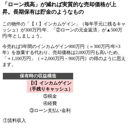
「ローン残高」が減れば実質的な売却価格が上
昇。長期保有は貯金のようなもの
この物件の「【Ⅰ】インカムゲイン」（毎年手元に残るキャ
ッシュ）が300万円/年、「②ローンの元金返済」が▲500万
円/年としましょう。
今売れば3年間のインカムゲイン900万円（＝300万円/年×3
年）を放棄する代わり、売却価格は2,000万円も高いため、
「＋1,100万円」（＝2,000万円－900万円）の得のように思え
ます。
保有時の収益構造
【I】インカムゲイン
（手残りキャッシュ）
⑤税金
④経費
③ローン支払い金利
①賃料収入