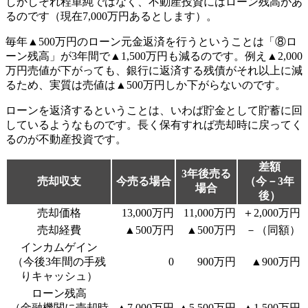
しかしそれ程単純ではなく、不動産投資にはローン残高があ
るのです（現在7,000万円あるとします）。
毎年▲500万円のローン元金返済を行うということは「⑧ロ
ーン残高」が3年間で▲1,500万円も減るのです。例え▲2,000
万円売値が下がっても、銀行に返済する残債がそれ以上に減
るため、実質は売値は▲500万円しか下がらないのです。
ローンを返済するということは、いわば貯金として貯蓄に回
しているようなものです。長く保有すれば売却時に戻ってく
るのが不動産投資です。
差額
3年後売る
売却収支
今売る場合
（今－3年
場合
後）
売却価格
13,000万円
11,000万円
＋2,000万円
売却経費
▲500万円
▲500万円
－（同額）
インカムゲイン
（今後3年間の手残
0
900万円
▲900万円
りキャッシュ）
ローン残高
（金融機関に売却時
▲7,000万円
▲5,500万円
▲1,500万円