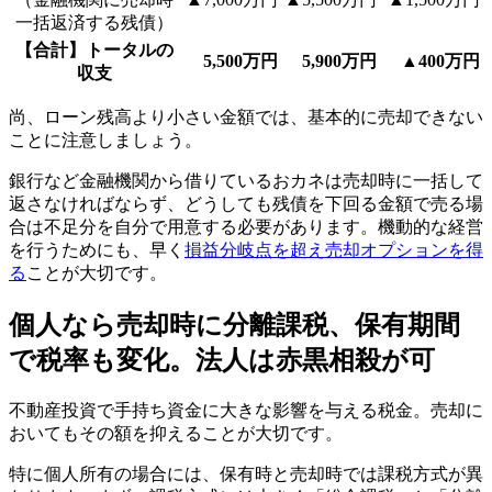
一括返済する残債）
【合計】トータルの
5,500万円
5,900万円
▲400万円
収支
尚、ローン残高より小さい金額では、基本的に売却できない
ことに注意しましょう。
銀行など金融機関から借りているおカネは売却時に一括して
返さなければならず、どうしても残債を下回る金額で売る場
合は不足分を自分で用意する必要があります。機動的な経営
を行うためにも、早く
損益分岐点を超え売却オプションを得
る
ことが大切です。
個人なら売却時に分離課税、保有期間
で税率も変化。法人は赤黒相殺が可
不動産投資で手持ち資金に大きな影響を与える税金。売却に
おいてもその額を抑えることが大切です。
特に個人所有の場合には、保有時と売却時では課税方式が異