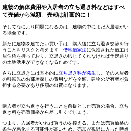
建物の解体費用や入居者の立ち退き料などはすべ
て売値から減額。売却は計画的に！
そしてなにより問題になるのは、建物の中にまだ入居者がい
る場合です。
新たに建物を建てたい買い手は、購入後に立ち退き交渉を行
うことをリスクと考えます。
借地借家法
に保護された借主は
居住権を持っており、立退きの応じてくれなければ予定通り
の土地活用ができなくなるためです。
さらに立退きには基本的に
立ち退き料が発生
し、その入居者
の移転先のお部屋探しの費用などを全額、建物の所有者が負
担する必要があり多額の出費になります。
購入者が立ち退きを行うことを前提とした売買の場合、立ち
退き料を売買価格から差し引くでしょう。
つまり、入居者がいれば買うのを控える、または売買価格の
条件が悪化する可能性が高いため、売却が視野に入った時点