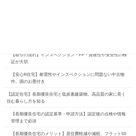
策する
【管理】メンテナンスと住宅履歴の蓄積でマイホームの資産
価値を維持
【マンション管理会社の選び方】知名度や規模だけで選ぶと
失敗する
【取引の流れ】インスペクション・FP・資産性や安全性の検
証が大切
【安心R住宅】耐震性やインスペクションに問題ない中古物
件。国のお墨付き
【認定住宅】長期優良住宅と低炭素建築物。高品質の家に長く
住む暮らし方を知る
【長期優良住宅の認定基準・申請方法】認定後の点検や情報
管理まで必須
【長期優良住宅のメリット】居住費軽減や減税、フラット50