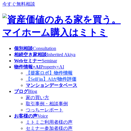
今すぐ無料相談
個別相談
Consultation
相続空き家相談
Inherited Akiya
Webセミナー
Seminar
物件情報×AI
Property×AI
【提案ロボ】物件情報
【SelFin】AIが物件評価
マンションデータベース
ブログ
Blog
家の買い方
取引事例・相談事例
つっちーレポート
お客様の声
Voice
ミトミご利用者様の声
セミナー参加者様の声