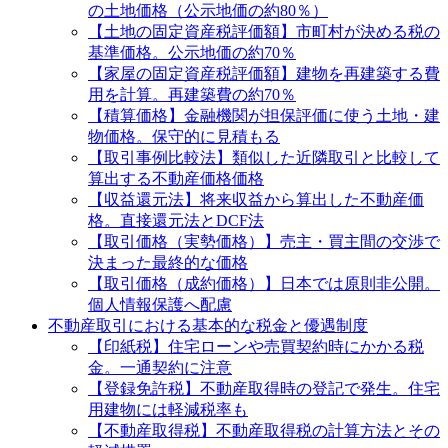
の土地価格（公示地価の約80％）
【土地の固定資産税評価額】市町村が決める税の
基準価格。公示地価の約70％
【家屋の固定資産税評価額】建物を再建築する費
用を計算。再建築費の約70％
【積算価格】金融機関が担保評価に使う土地・建
物価格。保守的に見積もる
【取引事例比較法】類似した近隣取引と比較して
算出する不動産価格価格
【収益還元法】将来収益から算出した不動産価
格。直接還元法とDCF法
【取引価格（実勢価格）】売主・買主間の交渉で
決まった最終的な価格
【取引価格（成約価格）】日本では原則非公開。
個人情報保護へ配慮
不動産取引における基本的な税金と優遇制度
【印紙税】住宅ローンや売買契約時にかかる税
金。一通契約に注意
【登録免許税】不動産取得時の登記で発生。住宅
用建物には軽減税率も
【不動産取得税】不動産取得税の計算方法とその