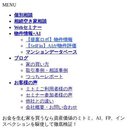
MENU
個別相談
相続空き家相談
Webセミナー
物件情報×AI
【提案ロボ】物件情報
【SelFin】AIが物件評価
マンションデータベース
ブログ
家の買い方
取引事例・相談事例
つっちーレポート
お客様の声
ミトミご利用者様の声
セミナー参加者様の声
他社との違い
会社概要・お問い合わせ
お金を生む家を買うなら資産価値のミトミ。AI、FP、イン
スペクションを駆使して徹底検証！