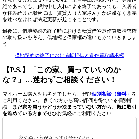
絶であっても、解約申し入れによる終了であっても、入居者
が住み続けた場合には、賃貸人（大家さん）が遅滞なく意義
を述べなければ法定更新が起こることです。
最後に、借地契約の終了時における転貸借や造作買取請求権
の取り扱いを考え、借地権と借家権の違いもみていきましょ
う。
借地契約の終了における転貸借と造作買取請求権
【P.S.】「この家、買っていいのか
な？」…迷わずご相談ください！
マイホーム購入をお考えでしたら、ぜひ
個別相談（無料）
を
ご利用ください。 多くの方から高い評価を得ている個別相
談。
まだ家を買うかどうか決まっていない方から、既に取引
を進めている方まで
ぜひお気軽にご利用ください！
家の買い方がさっぱり分からない