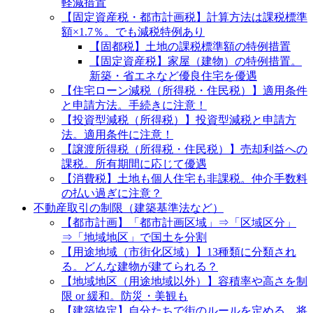
軽減措置
【固定資産税・都市計画税】計算方法は課税標準
額×1.7％。でも減税特例あり
【固都税】土地の課税標準額の特例措置
【固定資産税】家屋（建物）の特例措置。
新築・省エネなど優良住宅を優遇
【住宅ローン減税（所得税・住民税）】適用条件
と申請方法。手続きに注意！
【投資型減税（所得税）】投資型減税と申請方
法。適用条件に注意！
【譲渡所得税（所得税・住民税）】売却利益への
課税。所有期間に応じて優遇
【消費税】土地も個人住宅も非課税。仲介手数料
の払い過ぎに注意？
不動産取引の制限（建築基準法など）
【都市計画】「都市計画区域」⇒「区域区分」
⇒「地域地区」で国土を分割
【用途地域（市街化区域）】13種類に分類され
る。どんな建物が建てられる？
【地域地区（用途地域以外）】容積率や高さを制
限 or 緩和。防災・美観も
【建築協定】自分たちで街のルールを定める。将