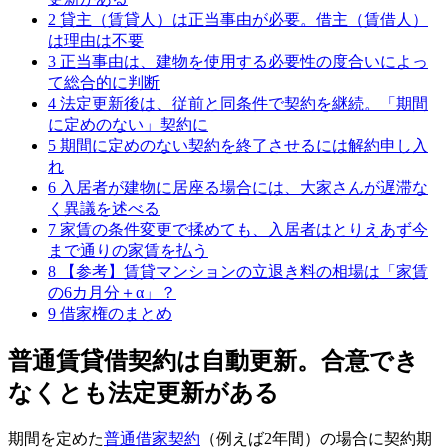
2
貸主（賃貸人）は正当事由が必要。借主（賃借人）
は理由は不要
3
正当事由は、建物を使用する必要性の度合いによっ
て総合的に判断
4
法定更新後は、従前と同条件で契約を継続。「期間
に定めのない」契約に
5
期間に定めのない契約を終了させるには解約申し入
れ
6
入居者が建物に居座る場合には、大家さんが遅滞な
く異議を述べる
7
家賃の条件変更で揉めても、入居者はとりえあず今
まで通りの家賃を払う
8
【参考】賃貸マンションの立退き料の相場は「家賃
の6カ月分＋α」？
9
借家権のまとめ
普通賃貸借契約は自動更新。合意でき
なくとも法定更新がある
期間を定めた
普通借家契約
（例えば2年間）の場合に契約期