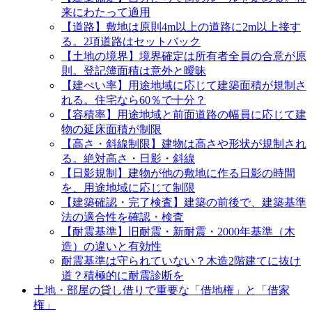
来にわたって適用
【道路】敷地は原則4m以上の道路に2m以上接す
る。2項道路はセットバック
【土地の境界】境界確定は所有者全員の合意が原
則。登記簿面積は意外と曖昧
【建ぺい率】用途地域に応じて建築面積が規制さ
れる。住宅なら60％で十分？
【容積率】用途地域と前面道路の幅員に応じて建
物の延床面積が制限
【高さ・斜線制限】建物は高さや形状が規制され
る。絶対高さ・日影・斜線
【日影規制】建物が他の敷地に作る日影の時間
を、用途地域に応じて制限
【建築確認・完了検査】建築の前後で、建築基準
法の適合性を確認・検査
【耐震基準】旧耐震・新耐震・2000年基準（木
造）の違いと有効性
耐震基準は守られていない？木造2階建てに抜け
道？積極的に耐震診断を
土地・部屋の貸し借りで重要な「借地権」と「借家
権」