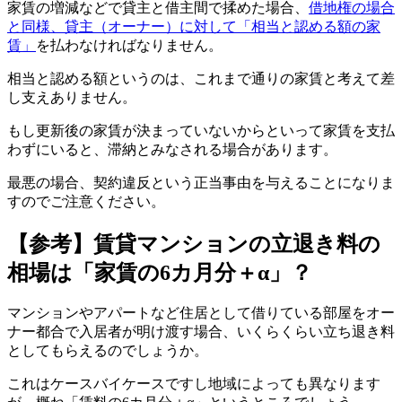
家賃の増減などで貸主と借主間で揉めた場合、
借地権の場合
と同様、貸主（オーナー）に対して「相当と認める額の家
賃」
を払わなければなりません。
相当と認める額というのは、これまで通りの家賃と考えて差
し支えありません。
もし更新後の家賃が決まっていないからといって家賃を支払
わずにいると、滞納とみなされる場合があります。
最悪の場合、契約違反という正当事由を与えることになりま
すのでご注意ください。
【参考】賃貸マンションの立退き料の
相場は「家賃の6カ月分＋α」？
マンションやアパートなど住居として借りている部屋をオー
ナー都合で入居者が明け渡す場合、いくらくらい立ち退き料
としてもらえるのでしょうか。
これはケースバイケースですし地域によっても異なります