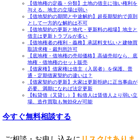
【借地権の定義・分類】土地の借主に強い権利を
与える。地主の立場は弱い
【借地契約の期間と中途解約】超長期契約で原則
として一方的な解約は不可
【借地契約の更新と地代・更新料の相場】地主と
借主は更新トラブルが多い
【借地権者の権利・義務】承諾料支払いと建物買
取請求権・裁判所許可
【底地権・借地権の売却価格】高値売却なら、底
地権・借地権のセット販売
【借家権】借家権は借主（入居者）を保護。普
通・定期借家契約の違いは？
【借家契約の更新】大家は更新拒絶に正当事由が
必要。満期になれば法定更新
【転貸借（又貸し）】転借人は賃借人より弱い立
場。造作買取も無効化が可能
今すぐ無料相談する
ご相談・お申し込みに
リスクはありま