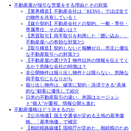
不動産屋が強引な営業をする理由とその対策
【業界構造】不動産会社は「REINS」でほぼ全て
の物件を共有している！
【媒介契約】不動産会社との契約。一般・専任・
専属専任、その違いは？
【悪質取引】両手取引を利用した「囲い込み」。
不動産屋への有効な対策3つ
【取引構造】契約しないと報酬ゼロ…売主に優位
な不動産取引への対策3つ
【不動産屋の選び方】物件以外の情報を伝えてく
るか？危険な会社の特徴は？
非公開物件は掘り出し物件とは限らない。危険な
両手取引にもなりがち
掘り出し物件は、確実に契約・決済できる“具体
的な”顧客に優先して紹介
日米の不動産取引の違い。米国はエージェン
ト“個人”が重視。情報公開も進む
不動産価格はどう決まるのか
【公示地価】国土交通省が定める土地の基準価
格。「基準地価」で補完
【相続税路線価】国税庁が定めた、相続税のため