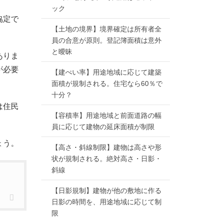
ック
協定で
【土地の境界】境界確定は所有者全
員の合意が原則。登記簿面積は意外
と曖昧
ありま
が必要
【建ぺい率】用途地域に応じて建築
面積が規制される。住宅なら60％で
十分？
は住民
【容積率】用途地域と前面道路の幅
員に応じて建物の延床面積が制限
ょう。
【高さ・斜線制限】建物は高さや形
状が規制される。絶対高さ・日影・
斜線
【日影規制】建物が他の敷地に作る
日影の時間を、用途地域に応じて制
限