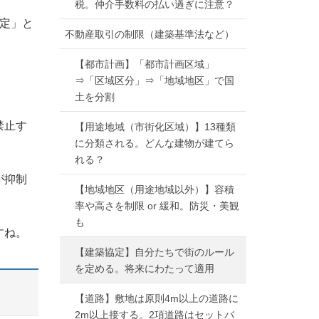
税。仲介手数料の払い過ぎに注意？
定」と
不動産取引の制限（建築基準法など）
【都市計画】「都市計画区域」
⇒「区域区分」⇒「地域地区」で国
土を分割
禁止す
【用途地域（市街化区域）】13種類
に分類される。どんな建物が建てら
れる？
が抑制
【地域地区（用途地域以外）】容積
率や高さを制限 or 緩和。防災・美観
も
すね。
【建築協定】自分たちで街のルール
を定める。将来にわたって適用
【道路】敷地は原則4m以上の道路に
2m以上接する。2項道路はセットバ