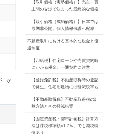
【取引価格（実勢価格）】売主・買
主間の交渉で決まった最終的な価格
【取引価格（成約価格）】日本では
原則非公開。個人情報保護へ配慮
不動産取引における基本的な税金と優
遇制度
【印紙税】住宅ローンや売買契約時
にかかる税金。一通契約に注意
【登録免許税】不動産取得時の登記
が、か
で発生。住宅用建物には軽減税率も
【不動産取得税】不動産取得税の計
算方法とその軽減措置
【固定資産税・都市計画税】計算方
法は課税標準額×1.7％。でも減税特
例あり