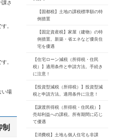
が課さ
【固都税】土地の課税標準額の特
例措置
です。
【固定資産税】家屋（建物）の特
例措置。新築・省エネなど優良住
宅を優遇
【住宅ローン減税（所得税・住民
です。
税）】適用条件と申請方法。手続き
に注意！
【投資型減税（所得税）】投資型減
ない場
税と申請方法。適用条件に注意！
【譲渡所得税（所得税・住民税）】
売却利益への課税。所有期間に応じ
て優遇
抑制
【消費税】土地も個人住宅も非課