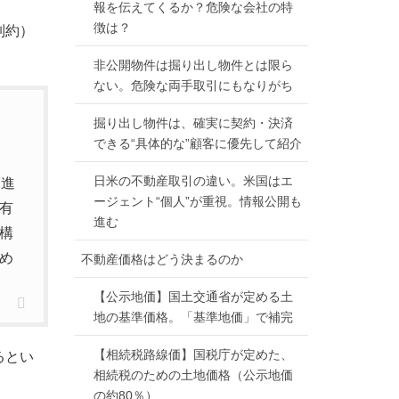
報を伝えてくるか？危険な会社の特
徴は？
制約）
非公開物件は掘り出し物件とは限ら
ない。危険な両手取引にもなりがち
掘り出し物件は、確実に契約・決済
できる“具体的な”顧客に優先して紹介
日米の不動産取引の違い。米国はエ
増進
ージェント“個人”が重視。情報公開も
有
進む
構
め
不動産価格はどう決まるのか
【公示地価】国土交通省が定める土
地の基準価格。「基準地価」で補完
【相続税路線価】国税庁が定めた、
るとい
相続税のための土地価格（公示地価
の約80％）