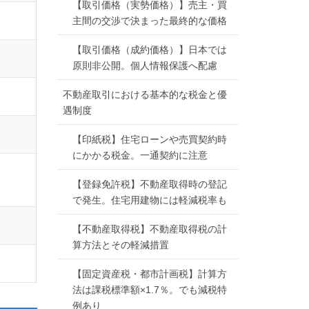
【取引価格（実勢価格）】売主・買
主間の交渉で決まった最終的な価格
【取引価格（成約価格）】日本では
原則非公開。個人情報保護へ配慮
不動産取引における基本的な税金と優
遇制度
【印紙税】住宅ローンや売買契約時
にかかる税金。一通契約に注意
【登録免許税】不動産取得時の登記
で発生。住宅用建物には軽減税率も
【不動産取得税】不動産取得税の計
算方法とその軽減措置
【固定資産税・都市計画税】計算方
法は課税標準額×1.7％。でも減税特
例あり