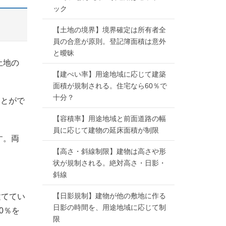
ック
【土地の境界】境界確定は所有者全
員の合意が原則。登記簿面積は意外
と曖昧
土地の
【建ぺい率】用途地域に応じて建築
面積が規制される。住宅なら60％で
十分？
ことがで
【容積率】用途地域と前面道路の幅
員に応じて建物の延床面積が制限
す。両
【高さ・斜線制限】建物は高さや形
状が規制される。絶対高さ・日影・
斜線
【日影規制】建物が他の敷地に作る
建ててい
日影の時間を、用途地域に応じて制
0％を
限