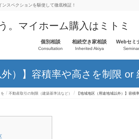
、インスペクションを駆使して徹底検証！
個別相談
相続空き家相談
Webセミ
Consultation
Inherited Akiya
Semina
外）】容積率や高さを制限 or
引を
不動産取引の制限（建築基準法など）
【地域地区（用途地域以外）】容積率や
区