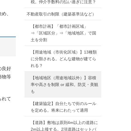
税。仲介手数料の払い過ぎに注意？
決め、
不動産取引の制限（建築基準法など）
【都市計画】「都市計画区域」
⇒「区域区分」⇒「地域地区」で国
土を分割
【用途地域（市街化区域）】13種類
に分類される。どんな建物が建てら
れる？
の良好
築物等
【地域地区（用途地域以外）】容積
率や高さを制限 or 緩和。防災・美観
も
られて
【建築協定】自分たちで街のルール
を定める。将来にわたって適用
【道路】敷地は原則4m以上の道路に
2m以上接する。2項道路はセットバ