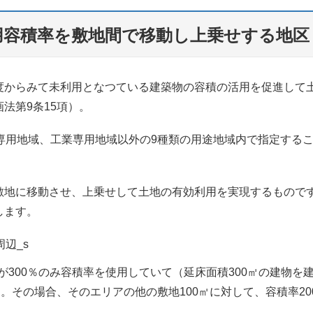
用容積率を敷地間で移動し上乗せする地区
度からみて未利用となつている建築物の容積の活用を促進して
法第9条15項）。
専用地域、工業専用地域以外の9種類の用途地域内で指定する
敷地に移動させ、上乗せして土地の有効利用を実現するもので
します。
㎡が300％のみ容積率を使用していて（延床面積300㎡の建物を
。その場合、そのエリアの他の敷地100㎡に対して、容積率20