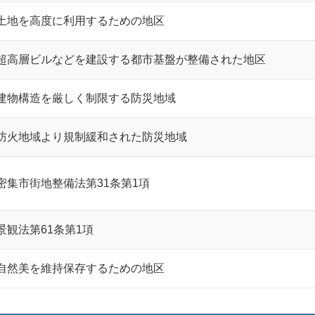
土地を高度に利用するための地区
超高層ビルなどを建設する都市基盤が整備された地区
建物構造を厳しく制限する防災地域
防火地域より規制緩和された防災地域
密集市街地整備法第31条第1項
景観法第61条第1項
自然美を維持保存するための地区