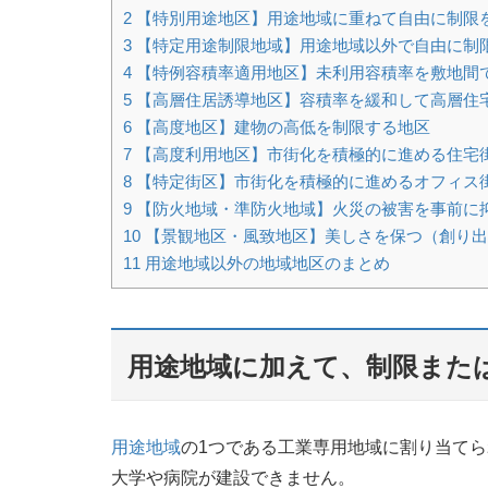
2
【特別用途地区】用途地域に重ねて自由に制限
3
【特定用途制限地域】用途地域以外で自由に制
4
【特例容積率適用地区】未利用容積率を敷地間
5
【高層住居誘導地区】容積率を緩和して高層住
6
【高度地区】建物の高低を制限する地区
7
【高度利用地区】市街化を積極的に進める住宅
8
【特定街区】市街化を積極的に進めるオフィス
9
【防火地域・準防火地域】火災の被害を事前に
10
【景観地区・風致地区】美しさを保つ（創り出
11
用途地域以外の地域地区のまとめ
用途地域に加えて、制限また
用途地域
の1つである工業専用地域に割り当て
大学や病院が建設できません。