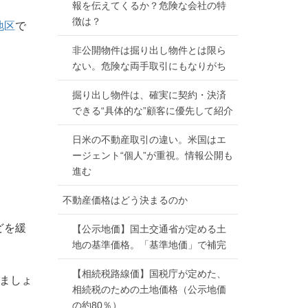
報を伝えてくるか？危険な会社の特
徴は？
地区
で
非公開物件は掘り出し物件とは限ら
ない。危険な両手取引にもなりがち
掘り出し物件は、確実に契約・決済
できる“具体的な”顧客に優先して紹介
日米の不動産取引の違い。米国はエ
ージェント“個人”が重視。情報公開も
進む
不動産価格はどう決まるのか
どを緩
【公示地価】国土交通省が定める土
地の基準価格。「基準地価」で補完
【相続税路線価】国税庁が定めた、
ましょ
相続税のための土地価格（公示地価
の約80％）