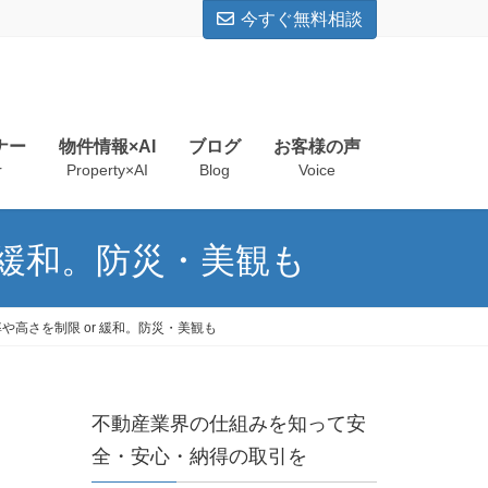
今すぐ無料相談
ナー
物件情報×AI
ブログ
お客様の声
r
Property×AI
Blog
Voice
 緩和。防災・美観も
高さを制限 or 緩和。防災・美観も
不動産業界の仕組みを知って安
全・安心・納得の取引を